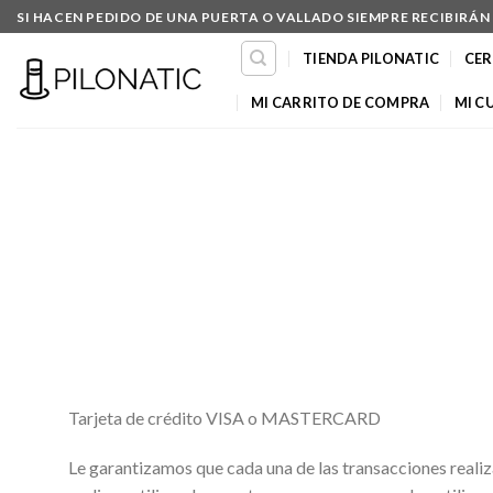
Skip
SI HACEN PEDIDO DE UNA PUERTA O VALLADO SIEMPRE RECIBIRÁ
to
TIENDA PILONATIC
CER
content
MI CARRITO DE COMPRA
MI C
Tarjeta de crédito VISA o MASTERCARD
Le garantizamos que cada una de las transacciones reali