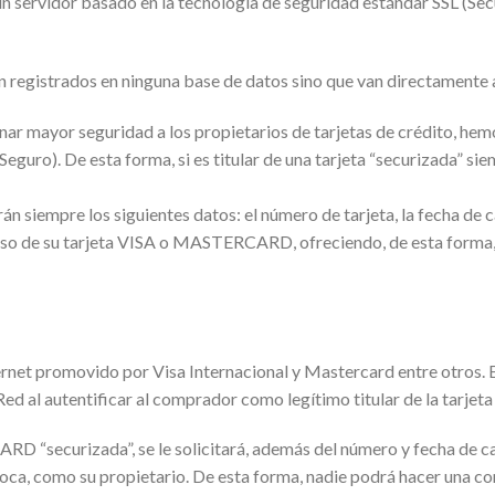
a un servidor basado en la tecnología de seguridad estándar SSL (Se
an registrados en ninguna base de datos sino que van directamente
r mayor seguridad a los propietarios de tarjetas de crédito, hem
uro). De esta forma, si es titular de una tarjeta “securizada” si
 siempre los siguientes datos: el número de tarjeta, la fecha de 
erso de su tarjeta VISA o MASTERCARD, ofreciendo, de esta forma, 
rnet promovido por Visa Internacional y Mastercard entre otros. El
ed al autentificar al comprador como legítimo titular de la tarjeta 
RD “securizada”, se le solicitará, además del número y fecha de c
voca, como su propietario. De esta forma, nadie podrá hacer una c