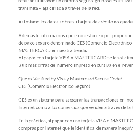
realizan utilizando un entorno seguro. gruposd.es utiliz
transmita viaja cifrada a través de la red.
Así mismo los datos sobre su tarjeta de crédito no qued
Además le informamos que en un esfuerzo por proporciona
de pago seguro denominado CES (Comercio Electrónico Seg
MASTERCARD en nuestra tienda.
Al pagar con tarjeta VISA o MASTERCARD se le solicitarán
3 últimas cifras del número impreso en cursiva en el rev
Qué es Verified by Visa y Mastercard Secure Code?
CES (Comercio Electrónico Seguro)
CES es un sistema para asegurar las transacciones en Inte
Internet como a los comercios que venden a través de la R
En la práctica, al pagar con una tarjeta VISA o MASTERCA
compras por Internet que le identifica, de manera inequí