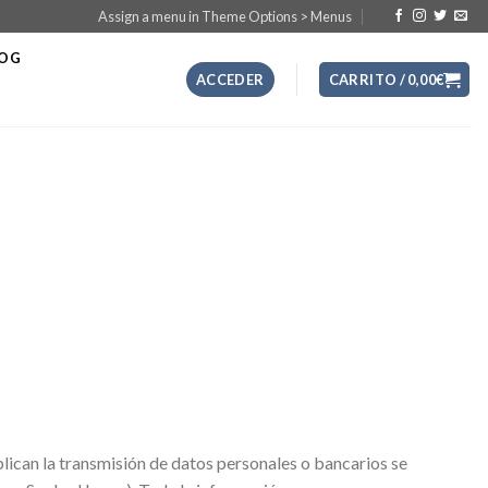
Assign a menu in Theme Options > Menus
LOG
ACCEDER
CARRITO /
0,00
€
lican la transmisión de datos personales o bancarios se