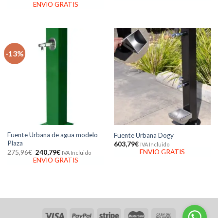
ENVIO GRATIS
-13%
Fuente Urbana de agua modelo
Fuente Urbana Dogy
Plaza
603,79
€
IVA Incluido
El
El
ENVIO GRATIS
275,96
€
240,79
€
IVA Incluido
precio
precio
ENVIO GRATIS
original
actual
era:
es:
275,96€.
240,79€.