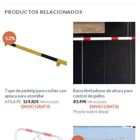
PRODUCTOS RELACIONADOS
-12%
Tope de parking para coches con
Barra limitadoras de altura para
aplaca para atornillar
control de galibo
El
El
141,67
€
124,82
€
83,49
€
IVA Incluido
IVA Incluido
precio
precio
ENVIO GRATIS
ENVIO GRATIS
original
actual
Precio metro lineal
era:
es:
141,67€.
124,82€.