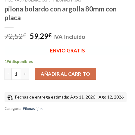
pilona bolardo con argolla 80mm con
placa
El
El
72,52
59,29
€
€
IVA Incluido
precio
precio
original
actual
ENVIO GRATIS
era:
es:
196 disponibles
72,52€.
59,29€.
pilona bolardo con argolla 80mm con placa cantidad
AÑADIR AL CARRITO
Fechas de entrega estimada: Ago 11, 2026 - Ago 12, 2026
Categoría:
Pilonas fijas