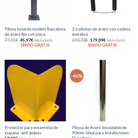
Pilona bolardo modelo Barcelona
2 x pilonas de acero con cadena
de acero fija con placa
metalica
El
El
El
El
77,11
€
45,97
€
340,70
€
179,09
€
IVA Incluido
IVA Incluido
precio
precio
precio
precio
ENVIO GRATIS
ENVIO GRATIS
original
actual
original
actual
era:
es:
era:
es:
77,11€.
45,97€.
340,70€.
179,09€.
-46%
Protector para estantería de
Pilona de Acero Inoxidable de
esquina -anti golpes
90mm: Ideal para Instalaciones
Duraderas