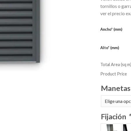
tornillos o gar
ver el precio ex
Ancho* (mm)
Alto* (mm)
Total Area (sq m
Product Price
Maneta
Fijación
*