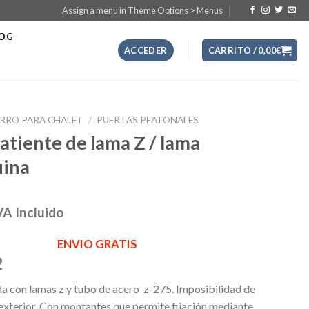
Assign a menu in Theme Options > Menus
LOG
ACCEDER
CARRITO /
0,00
€
ERRO PARA CHALET
/
PUERTAS PEATONALES
atiente de lama Z / lama
uina
VA Incluido
ENVIO GRATIS
2
a con lamas z y tubo de acero z-275. Imposibilidad de
 exterior. Con montantes que permite fijación mediante