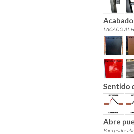
Acabad
LACADO AL 
Sentido 
Abre pue
Para poder abri