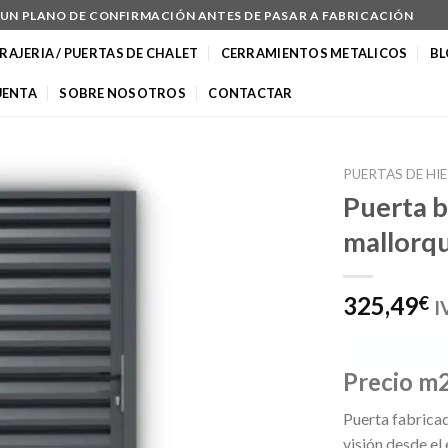
N UN PLANO DE CONFIRMACIÓN ANTES DE PASAR A FABRICACIÓN
RAJERIA / PUERTAS DE CHALET
CERRAMIENTOS METALICOS
B
UENTA
SOBRE NOSOTROS
CONTACTAR
PUERTAS DE HI
Puerta b
mallorq
325,49
€
I
Precio m
Puerta fabricad
visión desde el