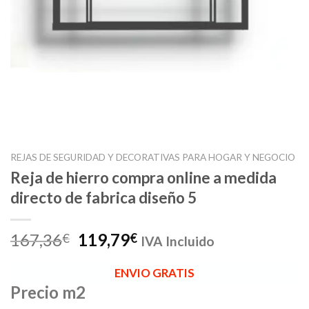
REJAS DE SEGURIDAD Y DECORATIVAS PARA HOGAR Y NEGOCIO
Reja de hierro compra online a medida
directo de fabrica diseño 5
El
El
167,36
119,79
€
€
IVA Incluido
precio
precio
original
actual
ENVIO GRATIS
era:
es:
Precio m2
167,36€.
119,79€.