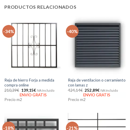
PRODUCTOS RELACIONADOS
-34%
-40%
Reja de hierro Forja a medida
Reja de ventilacion o cerramiento
compra online
con lamas z
El
El
El
El
210,39
€
139,15
€
424,14
€
252,89
€
IVA Incluido
IVA Incluido
precio
precio
precio
precio
ENVIO GRATIS
ENVIO GRATIS
original
actual
original
actual
Precio m2
Precio m2
era:
es:
era:
es:
210,39€.
139,15€.
424,14€.
252,89€.
-18%
-21%