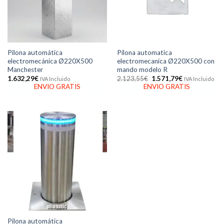
Pilona automática
Pilona automatica
electromecánica Ø220X500
electromecanica Ø220X500 con
Manchester
mando modelo R
El
El
1.632,29
€
2.123,55
€
1.571,79
€
IVA Incluido
IVA Incluido
precio
precio
ENVIO GRATIS
ENVIO GRATIS
original
actual
era:
es:
2.123,55€.
1.571,79€.
Pilona automática